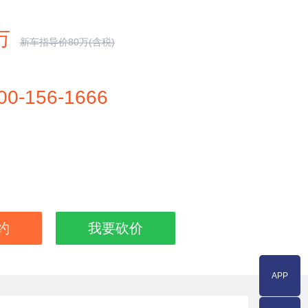
0万
新车指导价80万(含税)
00-156-1666
约
我要砍价
APP