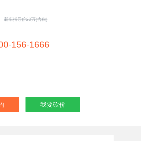
万
新车指导价20万(含税)
00-156-1666
约
我要砍价