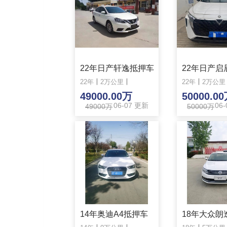
22年日产轩逸抵押车
22年
丨
2万公里
丨
22年
丨
2万公里
49000.00万
50000.0
06-07 更新
06
49000万
50000万
14年奥迪A4抵押车
18年大众朗