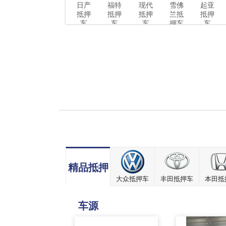
日产
福特
现代
雪佛
起亚
抵押
抵押
抵押
兰抵
抵押
车
车
车
押车
车
精品抵押
大众抵押车
丰田抵押车
本田抵
车源