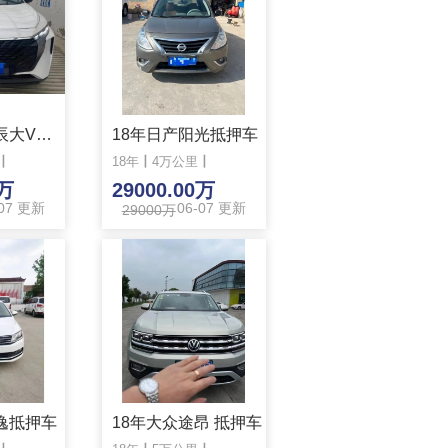
22年日产启辰大V抵押车
18年日产阳光抵押车
丨
18年
丨
4万公里
丨
0万
29000.00万
-07 更新
06-07 更新
29000万
逸抵押车
18年大众途昂 抵押车