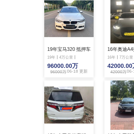
19年宝马320 抵押车
16年奥迪A
19年
丨
4万公里
丨
16年
丨
7万公里
96000.00万
42000.0
06-18 更新
06
96000万
42000万