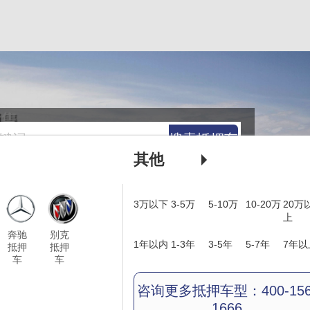
搜索抵押车
其他
3万以下
3-5万
5-10万
10-20万
20万
上
奔驰
别克
1年以内
1-3年
3-5年
5-7年
7年以
抵押
抵押
车
车
咨询更多抵押车型：400-156
1666