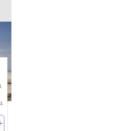
以
上
-